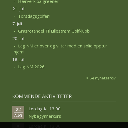
Hærverk på greener.
21. juli
Torsdagsgolfen!
7. juli
Grasrotandel Til Lillestrøm Golfklubb
20. juli
Lag NM er over og vi tar med en solid opptur
hjem!
18. juli
Lag NM 2026
Se nyhetsarkiv
KOMMENDE AKTIVITETER
Lørdag Kl. 13:00
22
AUG
Nybegynnerkurs
Lørdag Kl. 13:00
5