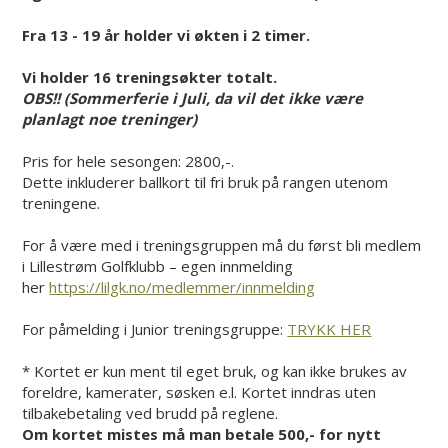
Fra 13 - 19 år holder vi økten i 2 timer.
Vi holder 16 treningsøkter totalt.
OBS!!
(Sommerferie i Juli, da vil det ikke være
planlagt noe treninger)
Pris for hele sesongen: 2800,-.
Dette inkluderer ballkort til fri bruk på rangen utenom
treningene.
For å være med i treningsgruppen må du først bli medlem
i Lillestrøm Golfklubb – egen innmelding
her
https://lilgk.no/medlemmer/
innmelding
For påmelding i Junior treningsgruppe:
TRYKK HER
* Kortet er kun ment til eget bruk, og kan ikke brukes av
foreldre, kamerater, søsken e.l. Kortet inndras uten
tilbakebetaling ved brudd på reglene.
Om kortet mistes må man betale 500,- for nytt