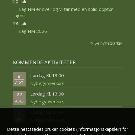
20. juli
Lag NM er over og vi tar med en solid opptur
hjem!
18. juli
Lag NM 2026
Se nyhetsarkiv
KOMMENDE AKTIVITETER
Lørdag Kl. 13:00
8
AUG
Nybegynnerkurs
Lørdag Kl. 13:00
22
AUG
Nybegynnerkurs
Lørdag Kl. 13:00
5
SEP
Nybegynnerkurs
Dette nettstedet bruker cookies (informasjonskapsler) for
Lørdag Kl. 13:00
26