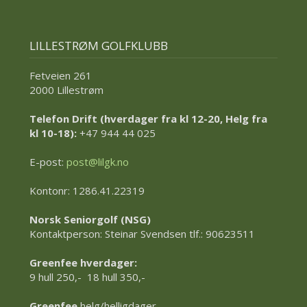
LILLESTRØM GOLFKLUBB
Fetveien 261
2000 Lillestrøm
Telefon Drift (hverdager fra kl 12-20, Helg fra
kl 10-18):
+47 944 44 025
E-post:
post@lilgk.no
Kontonr: 1286.41.22319
Norsk Seniorgolf (NSG)
Kontaktperson: Steinar Svendsen tlf.: 90623511
Greenfee hverdager:
9 hull 250,- 18 hull 350,-
Greenfee
helg/helligdager