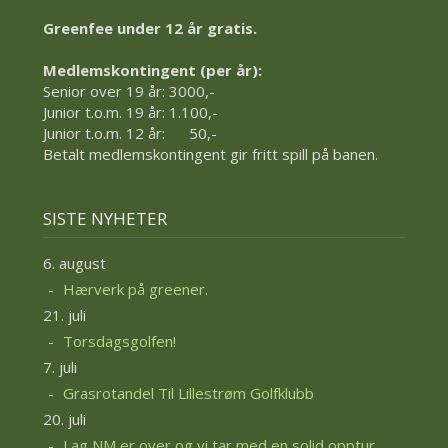
Greenfee under 12 år gratis.
Medlemskontingent (per år):
Senior over 19 år: 3000,-
Junior t.o.m. 19 år: 1.100,-
Junior t.o.m. 12 år: 50,-
Betalt medlemskontingent gir fritt spill på banen.
SISTE NYHETER
6. august
Hærverk på greener.
21. juli
Torsdagsgolfen!
7. juli
Grasrotandel Til Lillestrøm Golfklubb
20. juli
Lag NM er over og vi tar med en solid opptur