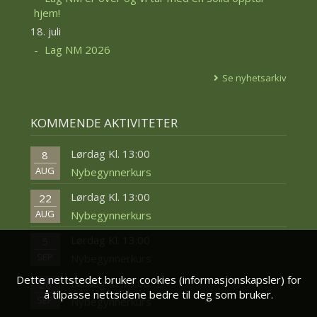
hjem!
18. juli
Lag NM 2026
Se nyhetsarkiv
KOMMENDE AKTIVITETER
Lørdag Kl. 13:00
8
AUG
Nybegynnerkurs
Lørdag Kl. 13:00
22
AUG
Nybegynnerkurs
Lørdag Kl. 13:00
5
SEP
Nybegynnerkurs
Dette nettstedet bruker cookies (informasjonskapsler) for
Lørdag Kl. 13:00
26
å tilpasse nettsidene bedre til deg som bruker.
SEP
Nybegynnerkurs