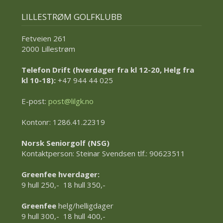
LILLESTRØM GOLFKLUBB
Fetveien 261
2000 Lillestrøm
Telefon Drift (hverdager fra kl 12-20, Helg fra
kl 10-18):
+47 944 44 025
E-post:
post@lilgk.no
Kontonr: 1286.41.22319
Norsk Seniorgolf (NSG)
Kontaktperson: Steinar Svendsen tlf.: 90623511
Greenfee hverdager:
9 hull 250,- 18 hull 350,-
Greenfee
helg/helligdager
9 hull 300,- 18 hull 400,-