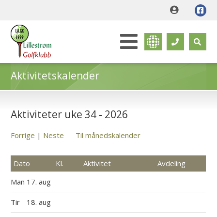
Aktivitetskalender
Aktiviteter uke 34 - 2026
Forrige
|
Neste
Til månedskalender
Dato
Kl.
Aktivitet
Avdeling
Man
17. aug
Tir
18. aug