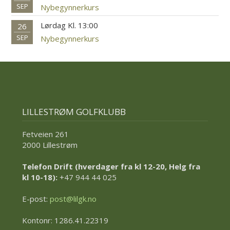
SEP
Nybegynnerkurs
Lørdag Kl. 13:00
26
SEP
Nybegynnerkurs
LILLESTRØM GOLFKLUBB
Fetveien 261
2000 Lillestrøm
Telefon Drift (hverdager fra kl 12-20, Helg fra
kl 10-18):
+47 944 44 025
E-post:
post@lilgk.no
Kontonr: 1286.41.22319