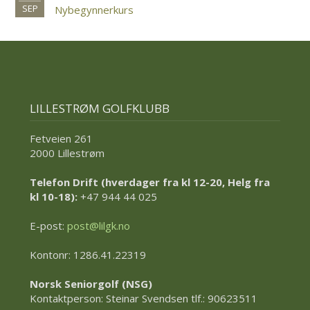
SEP
Nybegynnerkurs
LILLESTRØM GOLFKLUBB
Fetveien 261
2000 Lillestrøm
Telefon Drift (hverdager fra kl 12-20, Helg fra
kl 10-18):
+47 944 44 025
E-post:
post@lilgk.no
Kontonr: 1286.41.22319
Norsk Seniorgolf (NSG)
Kontaktperson: Steinar Svendsen tlf.: 90623511