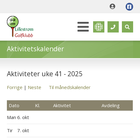
Aktivitetskalender
Aktiviteter uke 41 - 2025
Forrige
|
Neste
Til månedskalender
Dato
Kl.
Aktivitet
Avdeling
Man
6. okt
Tir
7. okt