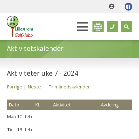
Aktivitetskalender
Aktiviteter uke 7 - 2024
Forrige
|
Neste
Til månedskalender
Dato
Kl.
Aktivitet
Avdeling
Man
12. feb
Tir
13. feb