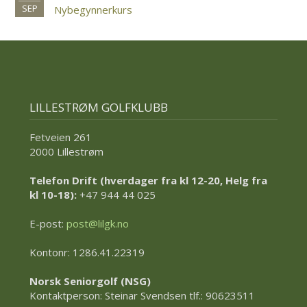
SEP
Nybegynnerkurs
LILLESTRØM GOLFKLUBB
Fetveien 261
2000 Lillestrøm
Telefon Drift (hverdager fra kl 12-20, Helg fra
kl 10-18):
+47 944 44 025
E-post:
post@lilgk.no
Kontonr: 1286.41.22319
Norsk Seniorgolf (NSG)
Kontaktperson: Steinar Svendsen tlf.: 90623511