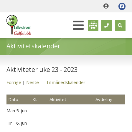
Aktivitetskalender
Aktiviteter uke 23 - 2023
Forrige
|
Neste
Til månedskalender
Dato
Kl.
Aktivitet
Avdeling
Man
5. jun
Tir
6. jun