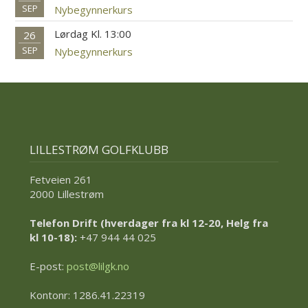
SEP
Nybegynnerkurs
Lørdag Kl. 13:00
26
SEP
Nybegynnerkurs
LILLESTRØM GOLFKLUBB
Fetveien 261
2000 Lillestrøm
Telefon Drift (hverdager fra kl 12-20, Helg fra
kl 10-18):
+47 944 44 025
E-post:
post@lilgk.no
Kontonr: 1286.41.22319