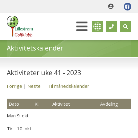
Aktivitetskalender
Aktiviteter uke 41 - 2023
Forrige
|
Neste
Til månedskalender
Dato
Kl.
Aktivitet
Avdeling
Man
9. okt
Tir
10. okt