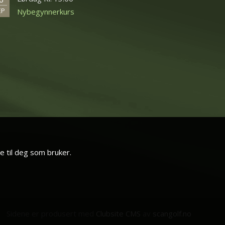
EP
Nybegynnerkurs
e til deg som bruker.
Sidene er produsert med
Clubsite CMS
av
scangolf.no