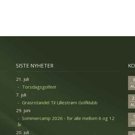
SISTE NYHETER
KO
21. juli
A
Torsdagsgolfen!
7. juli
2
Grasrotandel Til Lillestrøm Golfklubb
A
29. juni
Sommercamp 2026 - for alle mellom 6 og 12
S
år
20. juli
2