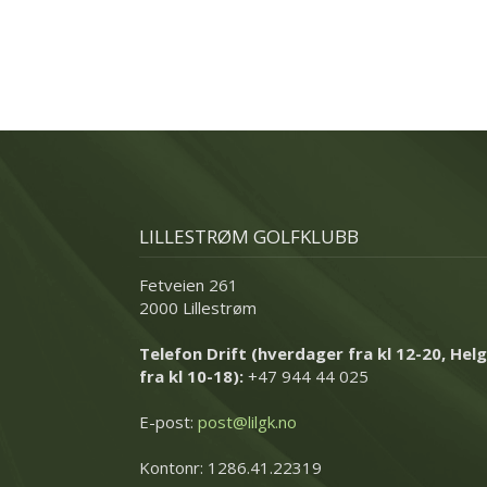
LILLESTRØM GOLFKLUBB
Fetveien 261
2000 Lillestrøm
Telefon Drift (hverdager fra kl 12-20, Helg
fra kl 10-18):
+47 944 44 025
E-post:
post@lilgk.no
Kontonr: 1286.41.22319