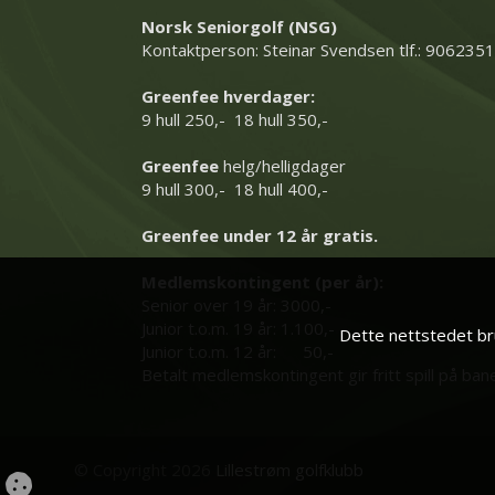
Norsk Seniorgolf (NSG)
Kontaktperson: Steinar Svendsen tlf.: 906235
Greenfee hverdager:
9 hull 250,- 18 hull 350,-
Greenfee
helg/helligdager
9 hull 300,- 18 hull 400,-
Greenfee under 12 år gratis.
Medlemskontingent (per år):
Senior over 19 år: 3000,-
Junior t.o.m. 19 år: 1.100,-
Dette nettstedet bru
Junior t.o.m. 12 år: 50,-
Betalt medlemskontingent gir fritt spill på ban
© Copyright 2026
Lillestrøm golfklubb