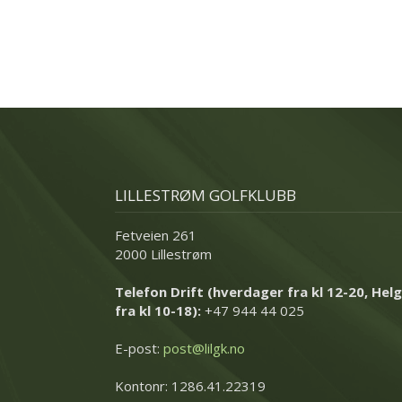
LILLESTRØM GOLFKLUBB
Fetveien 261
2000 Lillestrøm
Telefon Drift (hverdager fra kl 12-20, Helg
fra kl 10-18):
+47 944 44 025
E-post:
post@lilgk.no
Kontonr: 1286.41.22319