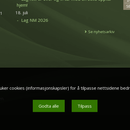
hjem!
S
18. juli
11
Lag NM 2026
Se nyhetsarkiv
ker cookies (informasjonskapsler) for å tilpasse nettsidene bedr
en.
Godta alle
Tilpass