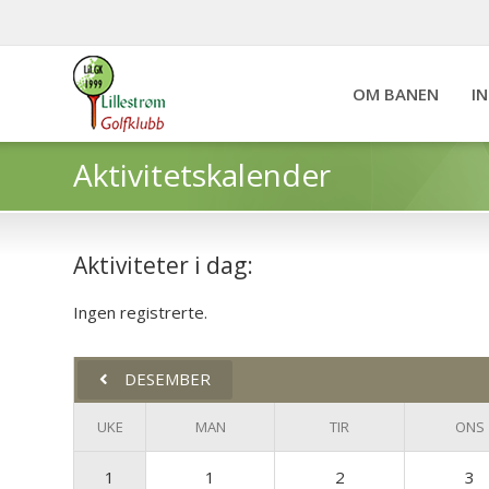
OM BANEN
I
Aktivitetskalender
Aktiviteter i dag:
Ingen registrerte.
DESEMBER
UKE
MAN
TIR
ONS
1
1
2
3