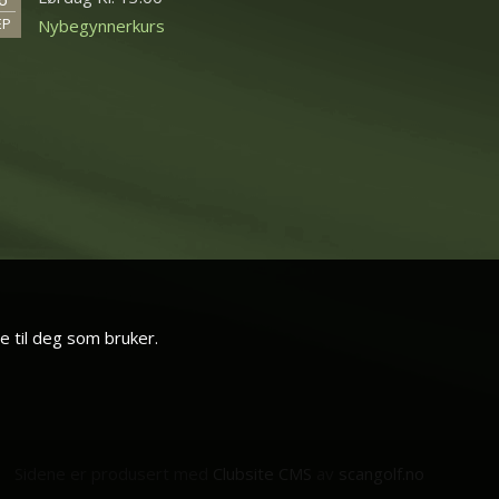
EP
Nybegynnerkurs
e til deg som bruker.
Sidene er produsert med
Clubsite CMS
av
scangolf.no