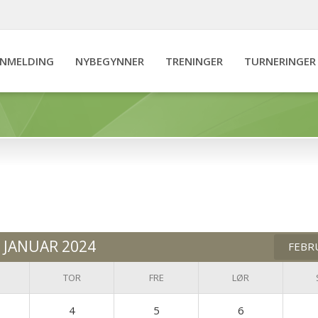
NNMELDING
NYBEGYNNER
TRENINGER
TURNERINGER
JANUAR 2024
FEBR
TOR
FRE
LØR
4
5
6