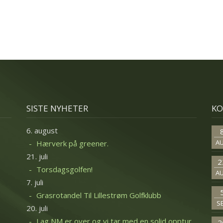
SISTE NYHETER
KO
6. august
A
Hærverk på greener.
21. juli
2
Torsdagsgolfen!
A
7. juli
Grasrotandel Til Lillestrøm Golfklubb
S
20. juli
Lag NM er over og vi tar med en solid opptur
2