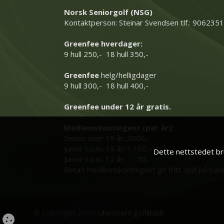
Norsk Seniorgolf (NSG)
Kontaktperson: Steinar Svendsen tlf.: 906235
Greenfee hverdager:
9 hull 250,- 18 hull 350,-
Greenfee
helg/helligdager
9 hull 300,- 18 hull 400,-
Greenfee under 12 år gratis.
Medlemskontingent (per år):
Senior over 19 år: 3000,-
Junior t.o.m. 19 år: 1.100,-
Dette nettstedet bru
Junior t.o.m. 12 år: 50,-
Betalt medlemskontingent gir fritt spill på ban
© Copyright 2026
Lillestrøm golfklubb